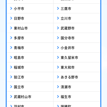
小平市
三鷹市
日野市
立川市
東村山市
武蔵野市
多摩市
国分寺市
青梅市
小金井市
昭島市
東久留米市
稲城市
東大和市
狛江市
あきる野市
国立市
清瀬市
武蔵村山市
福生市
羽村市
瑞穂町