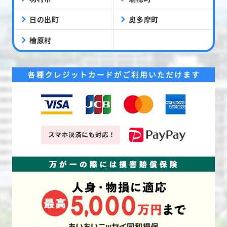
日の出町
奥多摩町
檜原村