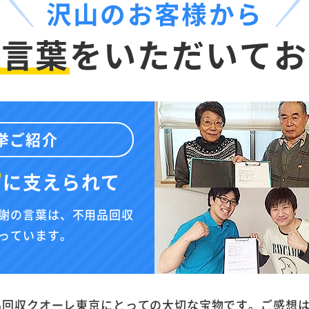
沢山のお客様から
お言葉
を
いただいてお
挙ご紹介
”
に
支えられて
謝の言葉は、不用品回収
っています。
品回収クオーレ東京にとっての大切な宝物です。ご感想