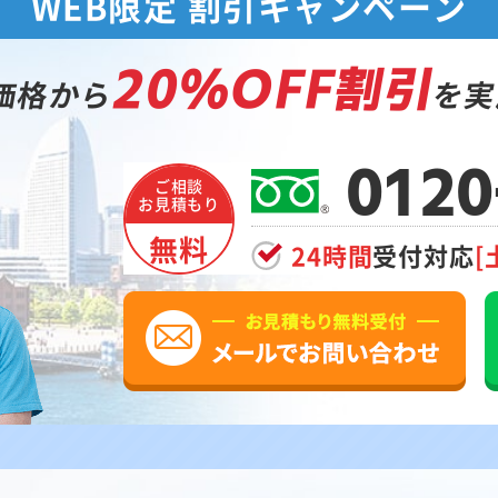
WEB限定 割引キャンペーン
20%OFF割引
価格から
を実
0120
ご相談
お見積もり
無料
24時間
受付対応
[