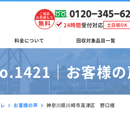
0120-345-6
ご相談
お見積もり
無料
24時間
受付対応
土日祝OK
料金について
回収対象品目一覧
o.1421｜
お客様の
ーレ
お客様の声
神奈川県川崎市高津区 野口様