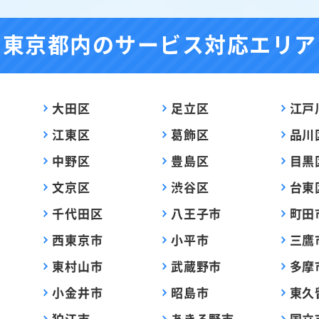
東京都内の
サービス対応エリア
大田区
足立区
江戸
江東区
葛飾区
品川
中野区
豊島区
目黒
文京区
渋谷区
台東
千代田区
八王子市
町田
西東京市
小平市
三鷹
東村山市
武蔵野市
多摩
小金井市
昭島市
東久
狛江市
あきる野市
国立