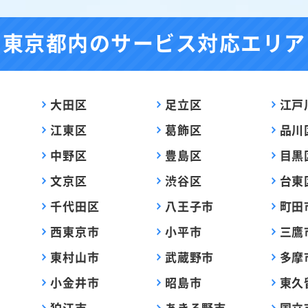
東京都内の
サービス対応エリア
大田区
足立区
江戸
江東区
葛飾区
品川
中野区
豊島区
目黒
文京区
渋谷区
台東
千代田区
八王子市
町田
西東京市
小平市
三鷹
東村山市
武蔵野市
多摩
小金井市
昭島市
東久
狛江市
あきる野市
国立