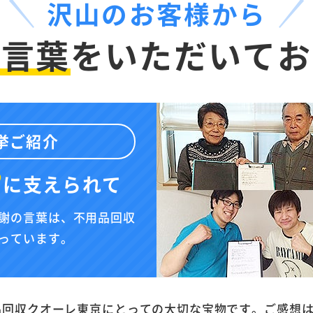
沢山のお客様から
お言葉
を
いただいてお
挙ご紹介
”
に
支えられて
謝の言葉は、不用品回収
っています。
品回収クオーレ東京にとっての大切な宝物です。ご感想