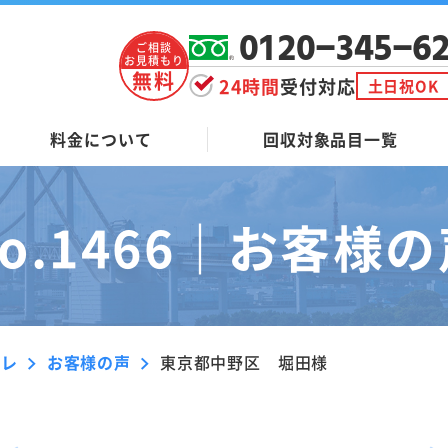
0120-345-6
ご相談
お見積もり
無料
24時間
受付対応
土日祝OK
料金について
回収対象品目一覧
o.1466｜
お客様の
ーレ
お客様の声
東京都中野区 堀田様