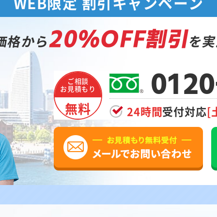
WEB限定 割引キャンペーン
20%OFF割引
価格から
を実
0120
ご相談
お見積もり
無料
24時間
受付対応
[