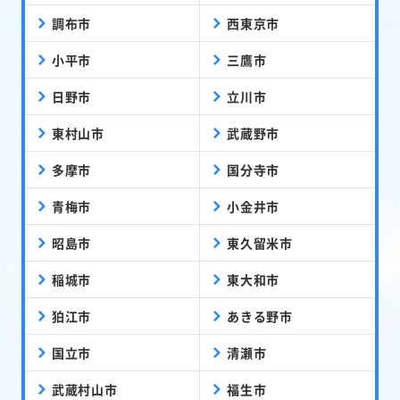
調布市
西東京市
小平市
三鷹市
日野市
立川市
東村山市
武蔵野市
多摩市
国分寺市
青梅市
小金井市
昭島市
東久留米市
稲城市
東大和市
狛江市
あきる野市
国立市
清瀬市
武蔵村山市
福生市