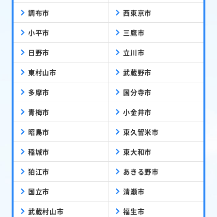
調布市
西東京市
小平市
三鷹市
日野市
立川市
東村山市
武蔵野市
多摩市
国分寺市
青梅市
小金井市
昭島市
東久留米市
稲城市
東大和市
狛江市
あきる野市
国立市
清瀬市
武蔵村山市
福生市