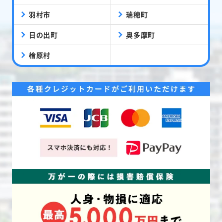
羽村市
瑞穂町
日の出町
奥多摩町
檜原村