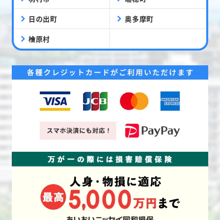
日の出町
奥多摩町
檜原村