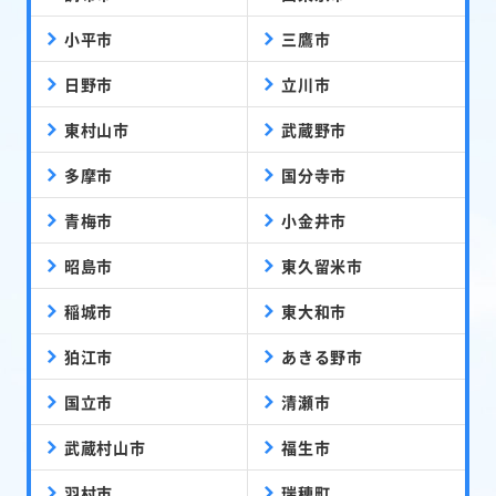
小平市
三鷹市
日野市
立川市
東村山市
武蔵野市
多摩市
国分寺市
青梅市
小金井市
昭島市
東久留米市
稲城市
東大和市
狛江市
あきる野市
国立市
清瀬市
武蔵村山市
福生市
羽村市
瑞穂町