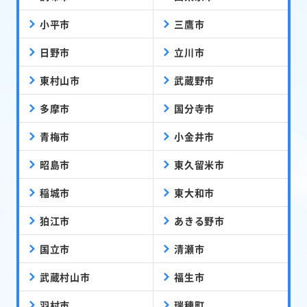
小平市
三鷹市
日野市
立川市
東村山市
武蔵野市
多摩市
国分寺市
青梅市
小金井市
昭島市
東久留米市
稲城市
東大和市
狛江市
あきる野市
国立市
清瀬市
武蔵村山市
福生市
羽村市
瑞穂町