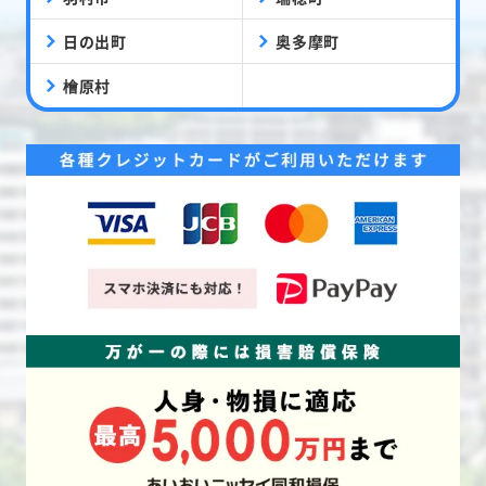
日の出町
奥多摩町
檜原村