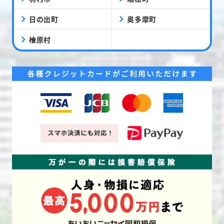
日の出町
奥多摩町
檜原村