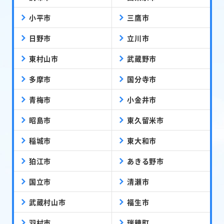
小平市
三鷹市
日野市
立川市
東村山市
武蔵野市
多摩市
国分寺市
青梅市
小金井市
昭島市
東久留米市
稲城市
東大和市
狛江市
あきる野市
国立市
清瀬市
武蔵村山市
福生市
羽村市
瑞穂町