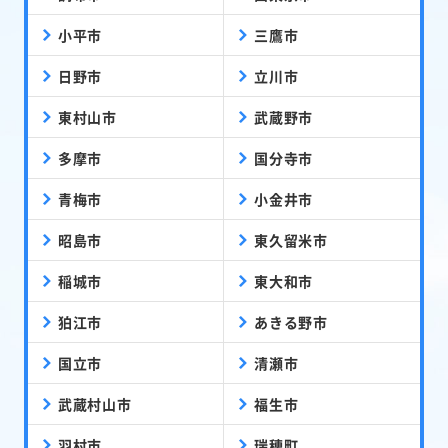
小平市
三鷹市
日野市
立川市
東村山市
武蔵野市
多摩市
国分寺市
青梅市
小金井市
昭島市
東久留米市
稲城市
東大和市
狛江市
あきる野市
国立市
清瀬市
武蔵村山市
福生市
羽村市
瑞穂町