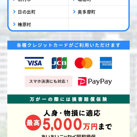
日の出町
奥多摩町
檜原村