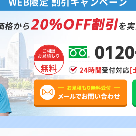
WEB限定 割引キャンペーン
20%OFF割引
価格から
を実
0120
ご相談
お見積もり
無料
24時間
受付対応
[