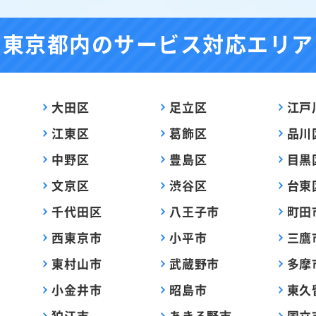
東京都内の
サービス対応エリア
大田区
足立区
江戸
江東区
葛飾区
品川
中野区
豊島区
目黒
文京区
渋谷区
台東
千代田区
八王子市
町田
西東京市
小平市
三鷹
東村山市
武蔵野市
多摩
小金井市
昭島市
東久
狛江市
あきる野市
国立