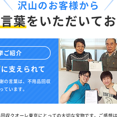
沢山のお客様から
お言葉
を
いただいてお
挙ご紹介
”
に
支えられて
謝の言葉は、不用品回収
っています。
品回収クオーレ東京にとっての大切な宝物です。ご感想