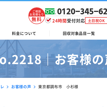
0120-345-6
ご相談
お見積もり
無料
24時間
受付対応
土日祝OK
料金について
回収対象品目一覧
o.2218｜
お客様の
ーレ
お客様の声
東京都調布市 小杉様