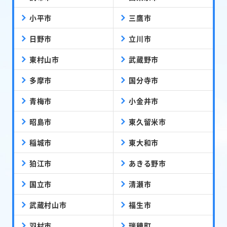
小平市
三鷹市
日野市
立川市
東村山市
武蔵野市
多摩市
国分寺市
青梅市
小金井市
昭島市
東久留米市
稲城市
東大和市
狛江市
あきる野市
国立市
清瀬市
武蔵村山市
福生市
羽村市
瑞穂町