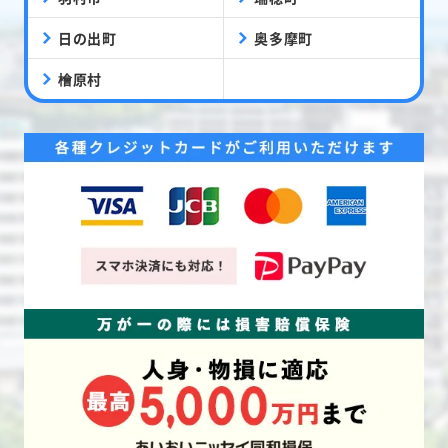
日の出町
奥多摩町
檜原村