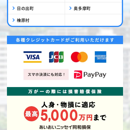
日の出町
奥多摩町
檜原村