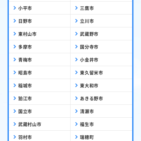
小平市
三鷹市
日野市
立川市
東村山市
武蔵野市
多摩市
国分寺市
青梅市
小金井市
昭島市
東久留米市
稲城市
東大和市
狛江市
あきる野市
国立市
清瀬市
武蔵村山市
福生市
羽村市
瑞穂町