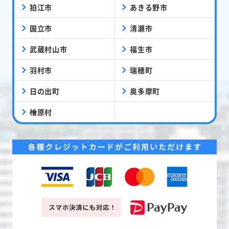
狛江市
あきる野市
国立市
清瀬市
武蔵村山市
福生市
羽村市
瑞穂町
日の出町
奥多摩町
檜原村