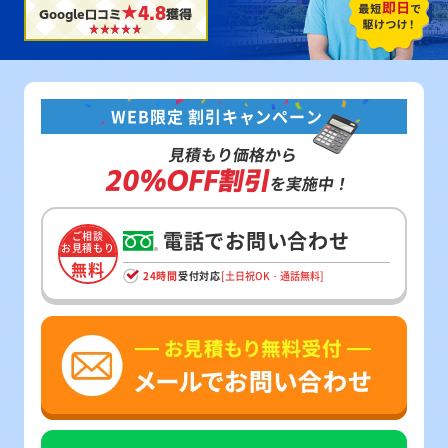
★4.8
Google口コミ
獲得
WEB限定 割引キャンペーン
見積もり価格から
20%OFF割引
を実施中！
電話でお問い合わせ
ご相談
お見積もり
無料
24時間
受付対応
[土日祝OK・通話無料]