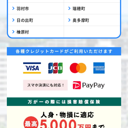
羽村市
瑞穂町
日の出町
奥多摩町
檜原村