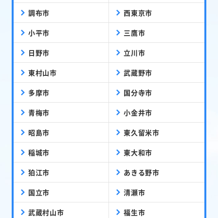
調布市
西東京市
小平市
三鷹市
日野市
立川市
東村山市
武蔵野市
多摩市
国分寺市
青梅市
小金井市
昭島市
東久留米市
稲城市
東大和市
狛江市
あきる野市
国立市
清瀬市
武蔵村山市
福生市