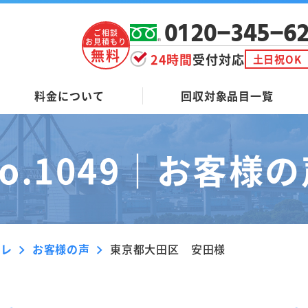
0120-345-6
ご相談
お見積もり
無料
24時間
受付対応
土日祝OK
料金について
回収対象品目一覧
o.1049｜
お客様の
ーレ
お客様の声
東京都大田区 安田様