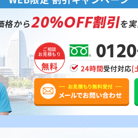
20%OFF割引
価格から
を実
0120
ご相談
お見積もり
無料
24時間
受付対応
[