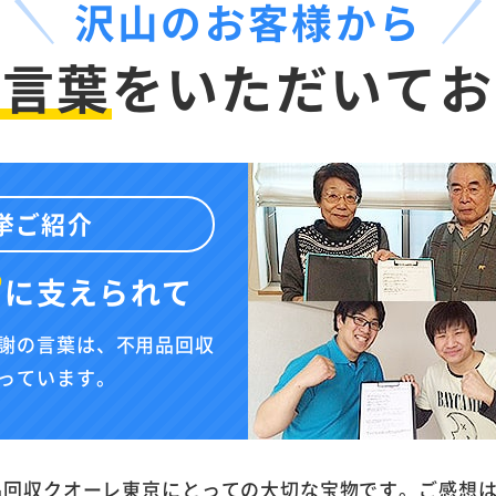
沢山のお客様から
お言葉
を
いただいてお
挙ご紹介
”
に
支えられて
謝の言葉は、不用品回収
っています。
品回収クオーレ東京にとっての大切な宝物です。ご感想