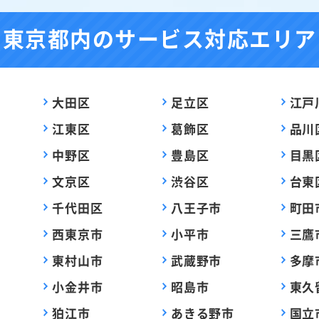
東京都内の
サービス対応エリア
大田区
足立区
江戸
江東区
葛飾区
品川
中野区
豊島区
目黒
文京区
渋谷区
台東
千代田区
八王子市
町田
西東京市
小平市
三鷹
東村山市
武蔵野市
多摩
小金井市
昭島市
東久
狛江市
あきる野市
国立