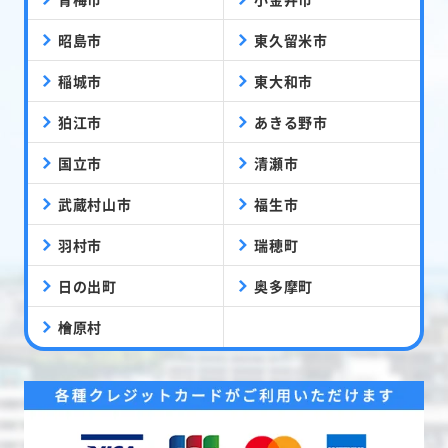
昭島市
東久留米市
稲城市
東大和市
狛江市
あきる野市
国立市
清瀬市
武蔵村山市
福生市
羽村市
瑞穂町
日の出町
奥多摩町
檜原村