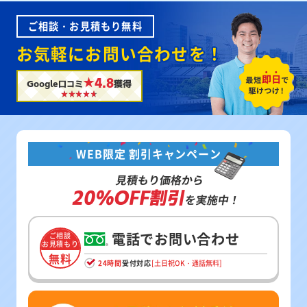
ご相談・お見積もり無料
お気軽にお問い合わせを！
★4.8
Google口コミ
獲得
WEB限定 割引キャンペーン
見積もり価格から
20%OFF割引
を実施中！
電話でお問い合わせ
ご相談
お見積もり
無料
24時間
受付対応
[土日祝OK・通話無料]