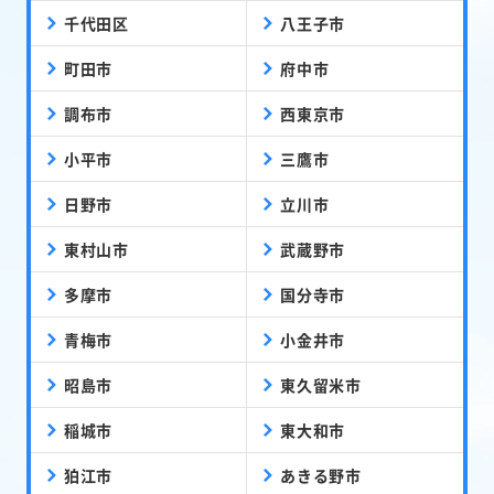
千代田区
八王子市
町田市
府中市
調布市
西東京市
小平市
三鷹市
日野市
立川市
東村山市
武蔵野市
多摩市
国分寺市
青梅市
小金井市
昭島市
東久留米市
稲城市
東大和市
狛江市
あきる野市