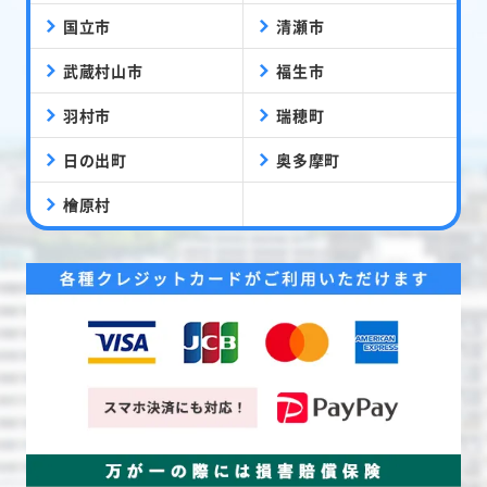
国立市
清瀬市
武蔵村山市
福生市
羽村市
瑞穂町
日の出町
奥多摩町
檜原村