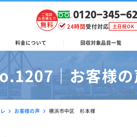
0120-345-6
ご相談
お見積もり
無料
24時間
受付対応
土日祝OK
料金について
回収対象品目一覧
o.1207｜
お客様の
ーレ
お客様の声
横浜市中区 杉本様