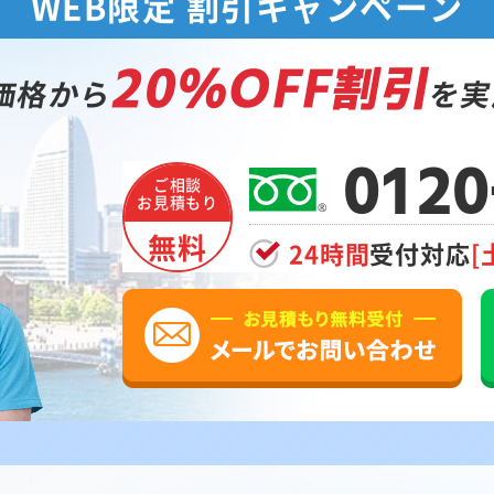
WEB限定 割引キャンペーン
20%OFF割引
価格から
を実
0120
ご相談
お見積もり
無料
24時間
受付対応
[