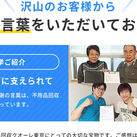
沢山のお客様から
お言葉
を
いただいてお
挙ご紹介
”
に
支えられて
謝の言葉は、不用品回収
っています。
品回収クオーレ東京にとっての大切な宝物です。ご感想