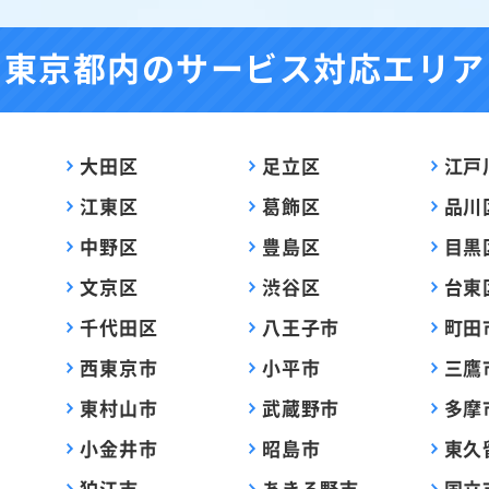
東京都内の
サービス対応エリア
大田区
足立区
江戸
江東区
葛飾区
品川
中野区
豊島区
目黒
文京区
渋谷区
台東
千代田区
八王子市
町田
西東京市
小平市
三鷹
東村山市
武蔵野市
多摩
小金井市
昭島市
東久
狛江市
あきる野市
国立