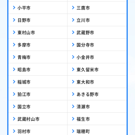
小平市
三鷹市
日野市
立川市
東村山市
武蔵野市
多摩市
国分寺市
青梅市
小金井市
昭島市
東久留米市
稲城市
東大和市
狛江市
あきる野市
国立市
清瀬市
武蔵村山市
福生市
羽村市
瑞穂町