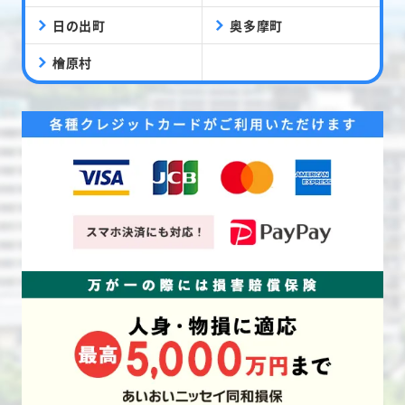
日の出町
奥多摩町
檜原村