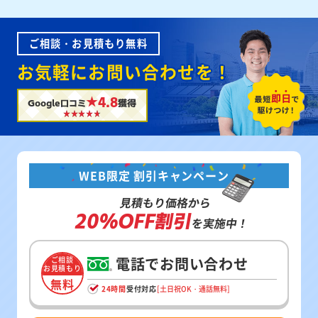
ご相談・お見積もり無料
お気軽にお問い合わせを！
★4.8
Google口コミ
獲得
WEB限定 割引キャンペーン
見積もり価格から
20%OFF割引
を実施中！
電話でお問い合わせ
ご相談
お見積もり
無料
24時間
受付対応
[土日祝OK・通話無料]