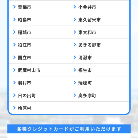
青梅市
小金井市
昭島市
東久留米市
稲城市
東大和市
狛江市
あきる野市
国立市
清瀬市
武蔵村山市
福生市
羽村市
瑞穂町
日の出町
奥多摩町
檜原村