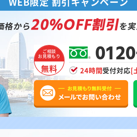
WEB限定 割引キャンペーン
20%OFF割引
価格から
を実
0120
ご相談
お見積もり
無料
24時間
受付対応
[