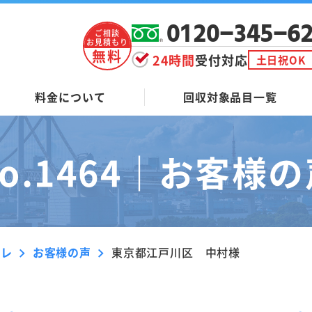
0120-345-6
ご相談
お見積もり
無料
24時間
受付対応
土日祝OK
料金について
回収対象品目一覧
o.1464｜
お客様の
ーレ
お客様の声
東京都江戸川区 中村様