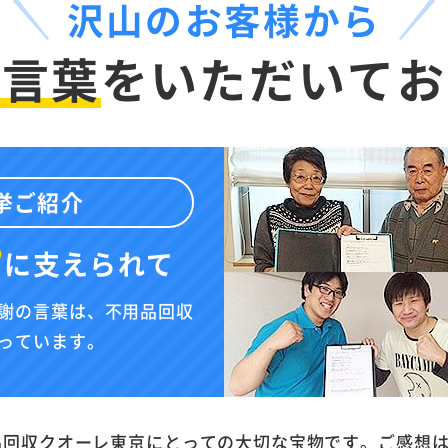
沢山のお客様から
お言葉
を
いただいてお
挙ご紹介
”
に
支えられて
謝の言葉は、不用品回収
っています。
品回収クオーレ東京にとっての大切な宝物です。ご感想