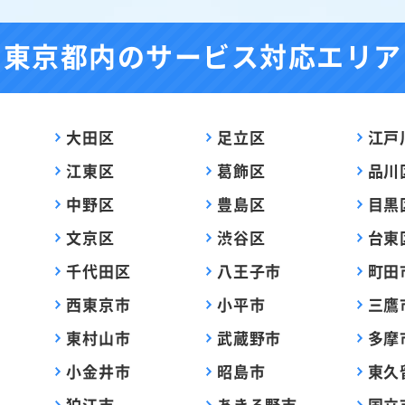
東京都内の
サービス対応エリア
大田区
足立区
江戸
江東区
葛飾区
品川
中野区
豊島区
目黒
文京区
渋谷区
台東
千代田区
八王子市
町田
西東京市
小平市
三鷹
東村山市
武蔵野市
多摩
小金井市
昭島市
東久
狛江市
あきる野市
国立