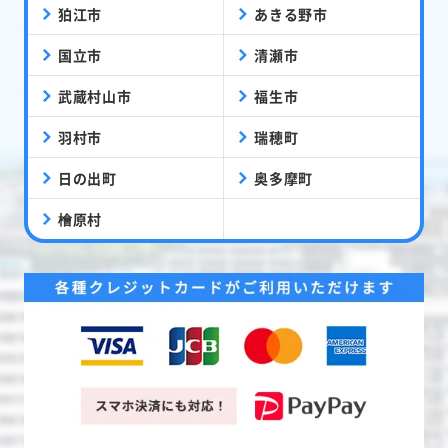
狛江市
あきる野市
国立市
清瀬市
武蔵村山市
福生市
羽村市
瑞穂町
日の出町
奥多摩町
檜原村