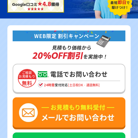
★4.8
Google口コミ
獲得
WEB限定 割引キャンペーン
見積もり価格から
20%OFF割引
を実施中！
電話でお問い合わせ
ご相談
お見積もり
無料
24時間
受付対応
[土日祝OK・通話無料]