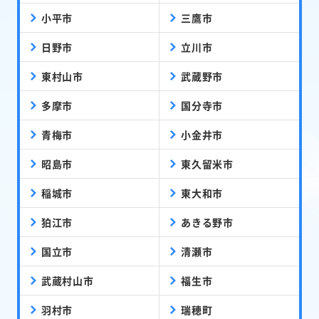
小平市
三鷹市
日野市
立川市
東村山市
武蔵野市
多摩市
国分寺市
青梅市
小金井市
昭島市
東久留米市
稲城市
東大和市
狛江市
あきる野市
国立市
清瀬市
武蔵村山市
福生市
羽村市
瑞穂町