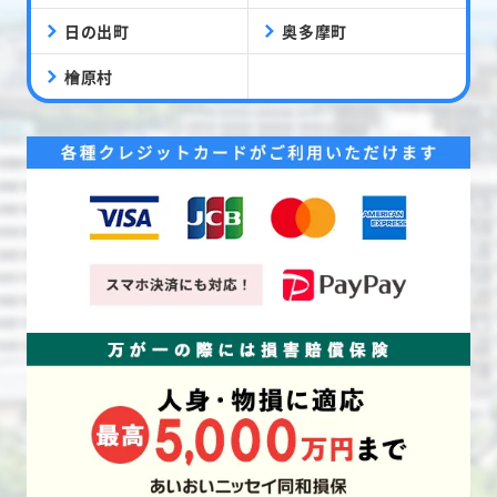
日の出町
奥多摩町
檜原村