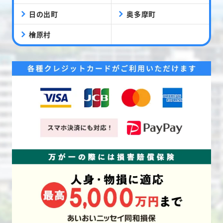
日の出町
奥多摩町
檜原村