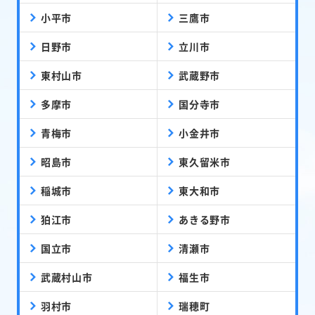
小平市
三鷹市
日野市
立川市
東村山市
武蔵野市
多摩市
国分寺市
青梅市
小金井市
昭島市
東久留米市
稲城市
東大和市
狛江市
あきる野市
国立市
清瀬市
武蔵村山市
福生市
羽村市
瑞穂町