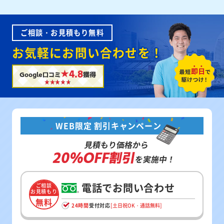
ご相談・お見積もり無料
お気軽にお問い合わせを！
★4.8
Google口コミ
獲得
WEB限定 割引キャンペーン
見積もり価格から
20%OFF割引
を実施中！
電話でお問い合わせ
ご相談
お見積もり
無料
24時間
受付対応
[土日祝OK・通話無料]