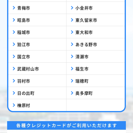
青梅市
小金井市
昭島市
東久留米市
稲城市
東大和市
狛江市
あきる野市
国立市
清瀬市
武蔵村山市
福生市
羽村市
瑞穂町
日の出町
奥多摩町
檜原村