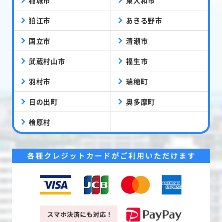
狛江市
あきる野市
国立市
清瀬市
武蔵村山市
福生市
羽村市
瑞穂町
日の出町
奥多摩町
檜原村