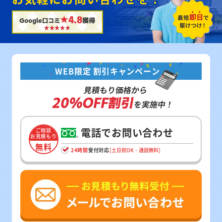
★4.8
Google口コミ
獲得
WEB限定 割引キャンペーン
見積もり価格から
20%OFF割引
を実施中！
電話でお問い合わせ
ご相談
お見積もり
無料
24時間
受付対応
[土日祝OK・通話無料]